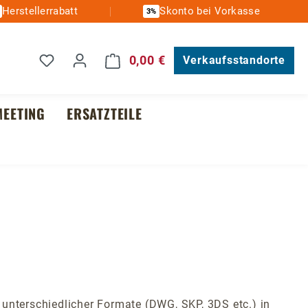
Herstellerrabatt
Skonto bei Vorkasse
3%
Du hast 0 Produkte auf dem Merkzettel
0,00 €
Warenkorb enthält 0 Posit
Verkaufsstandorte
EETING
ERSATZTEILE
unterschiedlicher Formate (DWG, SKP, 3DS etc.) in