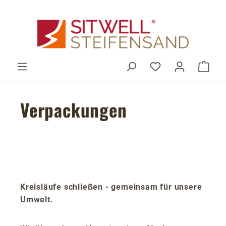
Zum Hauptinhalt springen
Du hast 0 Produ
Ware
Verpackungen
Kreisläufe schließen - gemeinsam für unsere
Umwelt.