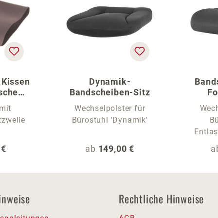
 Kissen
Dynamik-
Band
sche
Bandscheiben-Sitz
F
age
mit
Wechselpolster für
Wech
tzwelle
Bürostuhl 'Dynamik'
Bü
Entlas
r Preis:
Regulärer Preis:
R
 €
ab
149,00 €
a
inweise
Rechtliche Hinweise