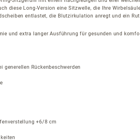
pring-Sitzgefühl mit einem nachgiebigen und eher weichen
h diese Long-Version eine Sitzwelle, die Ihre Wirbelsäule
dscheiben entlastet, die Blutzirkulation anregt und ein Ru
mie und extra langer Ausführung für gesunden und komfo
bei generellen Rückenbeschwerden
le
efenverstellung +6/8 cm
gkeiten