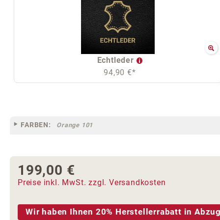
Echtleder
94,90 €*
FARBEN:
Orange 101
199,00 €
Regulärer Preis:
Preise inkl. MwSt. zzgl. Versandkosten
Wir haben Ihnen 20% Herstellerrabatt in Abzug