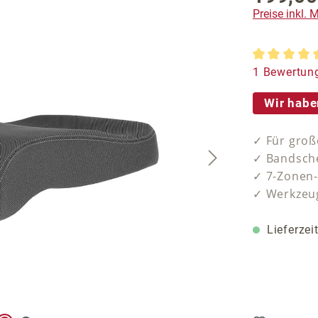
Preise inkl.
Durchschnit
1 Bewertun
Wir habe
✓ Für gro
✓ Bandsche
✓ 7-Zonen
✓ Werkzeug
Lieferzei