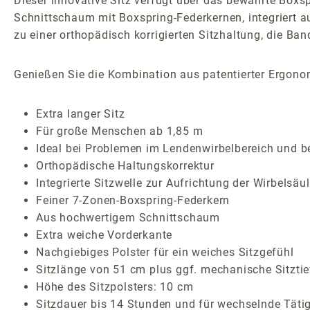
Dieser innovative Sitz verfügt über das bewährte Boxs
Schnittschaum mit Boxspring-Federkernen, integriert auc
zu einer orthopädisch korrigierten Sitzhaltung, die Ban
Genießen Sie die Kombination aus patentierter Ergono
Extra langer Sitz
Für große Menschen ab 1,85 m
Ideal bei Problemen im Lendenwirbelbereich und 
Orthopädische Haltungskorrektur
Integrierte Sitzwelle zur Aufrichtung der Wirbelsäu
Feiner 7-Zonen-Boxspring-Federkern
Aus hochwertigem Schnittschaum
Extra weiche Vorderkante
Nachgiebiges Polster für ein weiches Sitzgefühl
Sitzlänge von 51 cm plus ggf. mechanische Sitzti
Höhe des Sitzpolsters: 10 cm
Sitzdauer bis 14 Stunden und für wechselnde Täti