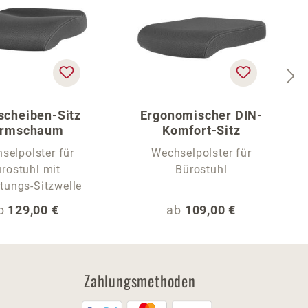
scheiben-Sitz
Ergonomischer DIN-
ormschaum
Komfort-Sitz
selpolster für
Wechselpolster für
rostuhl mit
Bürostuhl
tungs-Sitzwelle
egulärer Preis:
Regulärer Preis:
b
129,00 €
ab
109,00 €
Zahlungsmethoden