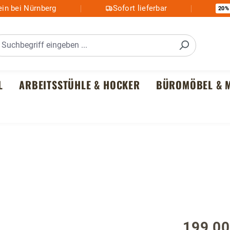
in bei Nürnberg
Sofort lieferbar
20%
L
ARBEITSSTÜHLE & HOCKER
BÜROMÖBEL & M
199,00
Regulärer P