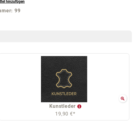
tel hinzufügen
mmer:
99
Kunstleder
19,90 €*