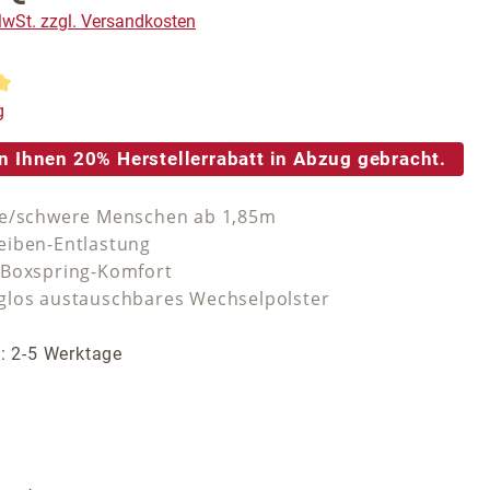
 MwSt. zzgl. Versandkosten
tliche Bewertung von 5 von 5 Sternen
g
n Ihnen 20% Herstellerrabatt in Abzug gebracht.
ße/schwere Menschen ab 1,85m
iben-Entlastung
-Boxspring-Komfort
los austauschbares Wechselpolster
t: 2-5 Werktage