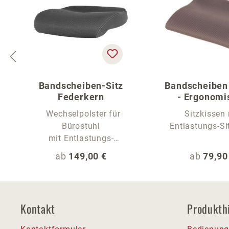
Bandscheiben-Sitz
Bandscheiben
Federkern
- Ergonomi
Sitzaufl
Wechselpolster für
Sitzkissen 
Bürostuhl
Entlastungs-Si
mit Entlastungs-
Sitzwelle
Regulärer Preis:
Reguläre
ab
149,00 €
ab
79,90
Kontakt
Produkth