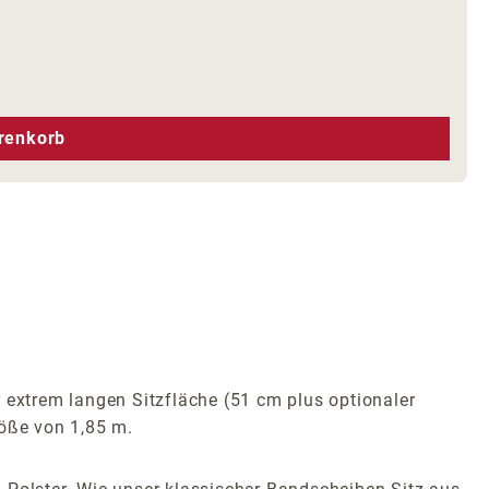
hen um die Anzahl zu erhöhen oder zu r
renkorb
 extrem langen Sitzfläche (51 cm plus optionaler
röße von 1,85 m.