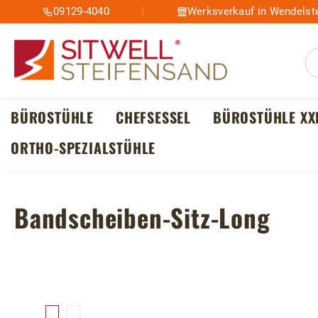
09129-4040
Werksverkauf in Wendelste
m Hauptinhalt springen
Zur Suche springen
Zur Hauptnavigation springen
BÜROSTÜHLE
CHEFSESSEL
BÜROSTÜHLE XX
ORTHO-SPEZIALSTÜHLE
Bandscheiben-Sitz-Long
Bildergalerie überspringen