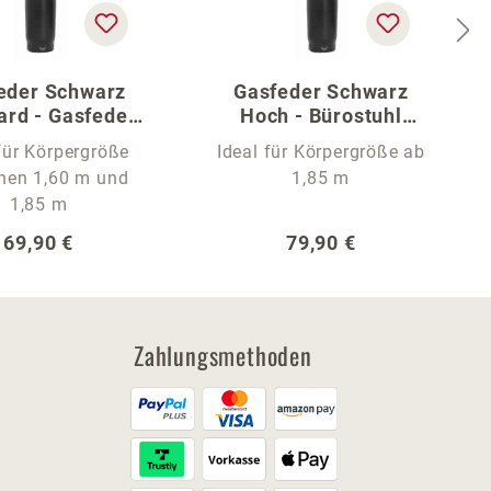
eder Schwarz
Gasfeder Schwarz
ard - Gasfeder
Hoch - Bürostuhl
den Bürostuhl
Gasfeder
für Körpergröße
Ideal für Körpergröße ab
hen 1,60 m und
1,85 m
1,85 m
Regulärer Preis:
Regulärer Preis:
69,90 €
79,90 €
Zahlungsmethoden