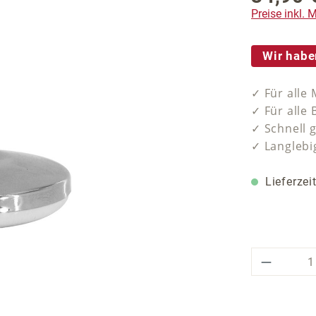
Preise inkl.
Wir habe
✓ Für alle
✓ Für alle
✓ Schnell g
✓ Langlebi
Lieferzei
Produkt