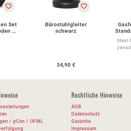
len Set
Bürostuhlgleiter
Gasf
öden –
schwarz
Stand
reuz
für 
Ideal 
zwisc
er Preis:
Regulärer Preis:
34,90 €
inweise
Rechtliche Hinweise
sanleitungen
AGB
tzen
Datenschutz
gen / pCon / OFML
Garantie
erfolgung
Impressum