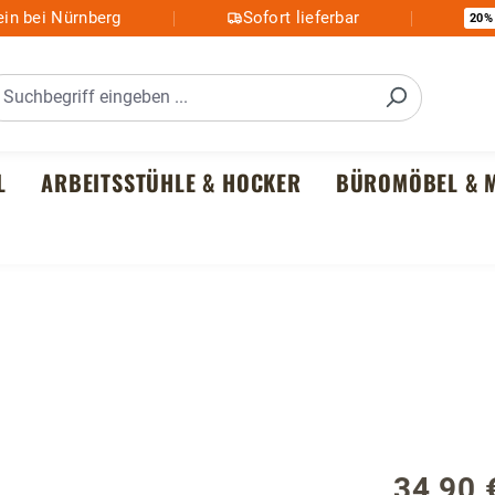
in bei Nürnberg
Sofort lieferbar
20%
L
ARBEITSSTÜHLE & HOCKER
BÜROMÖBEL & M
34,90 
Regulärer P