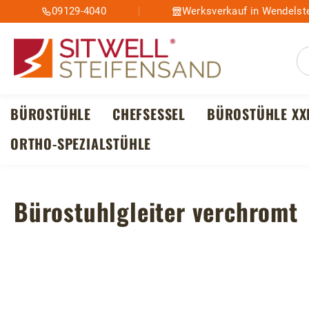
09129-4040
Werksverkauf in Wendelste
m Hauptinhalt springen
Zur Suche springen
Zur Hauptnavigation springen
BÜROSTÜHLE
CHEFSESSEL
BÜROSTÜHLE XX
ORTHO-SPEZIALSTÜHLE
Bürostuhlgleiter verchromt
Bildergalerie überspringen