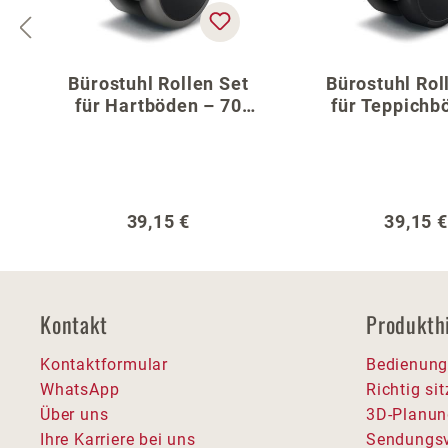
Bürostuhl Rollen Set
Bürostuhl Rol
für Hartböden – 70
für Teppichb
cm Fußkreuz
70 cm Fußk
Regulärer Preis:
Regulär
39,15 €
39,15 €
Kontakt
Produkth
Kontaktformular
Bedienung
WhatsApp
Richtig si
Über uns
3D-Planun
Ihre Karriere bei uns
Sendungsv