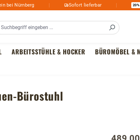
in bei Nürnberg
Sofort lieferbar
20%
L
ARBEITSSTÜHLE & HOCKER
BÜROMÖBEL & M
auen-Bürostuhl
489,00
Regulärer P