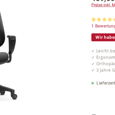
Preise inkl.
Durchschnit
1 Bewertun
Wir habe
✓ Leicht b
✓ Ergonomi
✓ Orthopäd
✓ 3 Jahre 
Lieferzei