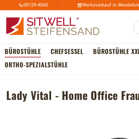
09129-4040
Werksverkauf in Wendelste
m Hauptinhalt springen
Zur Suche springen
Zur Hauptnavigation springen
BÜROSTÜHLE
CHEFSESSEL
BÜROSTÜHLE XX
ORTHO-SPEZIALSTÜHLE
Lady Vital - Home Office Fr
Bildergalerie überspringen