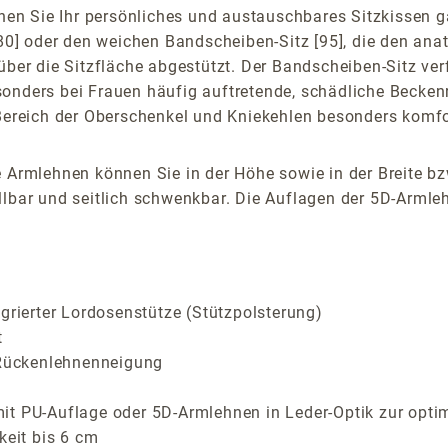
n Sie Ihr persönliches und austauschbares Sitzkissen ga
 [80] oder den weichen Bandscheiben-Sitz [95], die den an
über die Sitzfläche abgestützt. Der Bandscheiben-Sitz verf
sonders bei Frauen häufig auftretende, schädliche Becken
 Bereich der Oberschenkel und Kniekehlen besonders komfor
 Armlehnen können Sie in der Höhe sowie in der Breite bz
lbar und seitlich schwenkbar. Die Auflagen der 5D-Armlehn
grierter Lordosenstütze (Stützpolsterung)
t
r Rückenlehnenneigung
it PU-Auflage oder 5D-Armlehnen in Leder-Optik zur opti
keit bis 6 cm