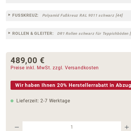
FUSSKREUZ:
Polyamid Fußkreuz RAL 9011 schwarz [44]
ROLLEN & GLEITER:
DR1 Rollen schwarz für Teppichböden [
489,00 €
Regulärer Preis:
Preise inkl. MwSt. zzgl. Versandkosten
Wir haben Ihnen 20% Herstellerrabatt in Abzug
Lieferzeit: 2-7 Werktage
Produkt Anzahl: Gib den gewünschte