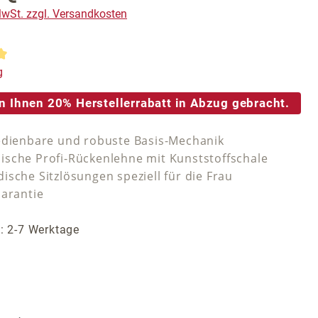
 MwSt. zzgl. Versandkosten
tliche Bewertung von 5 von 5 Sternen
g
n Ihnen 20% Herstellerrabatt in Abzug gebracht.
edienbare und robuste Basis-Mechanik
sche Profi-Rückenlehne mit Kunststoffschale
ische Sitzlösungen speziell für die Frau
Garantie
t: 2-7 Werktage