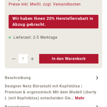
Preise inkl. MwSt. zzgl. Versandkosten
Wir haben Ihnen 20% Herstellerrabatt in
Abzug gebracht.
Lieferzeit: 2-5 Werktage
Produkt Anzahl: Gib den gewünschten We
In den Warenkorb
Beschreibung
Designer Netz-Bürostuhl mit Kopfstütze |
Premium & ergonomisch Mit dem Modell Liberty
L (mit Kopfstütze) entscheiden Sie…
Mehr
Bewertungen