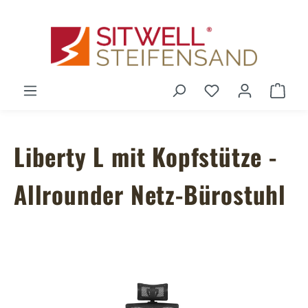
Zum Hauptinhalt springen
Du hast 0 Produ
Ware
Liberty L mit Kopfstütze -
Allrounder Netz-Bürostuhl
Bildergalerie überspringen