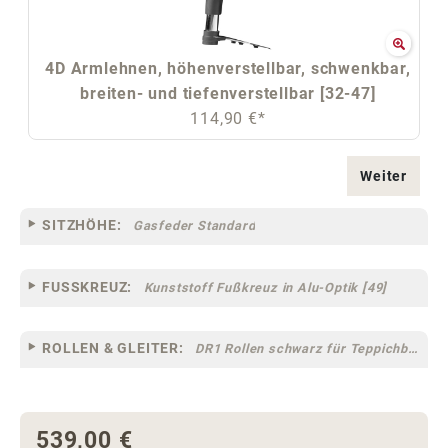
4D Armlehnen, höhenverstellbar, schwenkbar,
breiten- und tiefenverstellbar [32-47]
114,90 €*
Weiter
SITZHÖHE:
Gasfeder Standard
FUSSKREUZ:
Kunststoff Fußkreuz in Alu-Optik [49]
ROLLEN & GLEITER:
DR1 Rollen schwarz für Teppichböden [10]
539,00 €
Regulärer Preis: