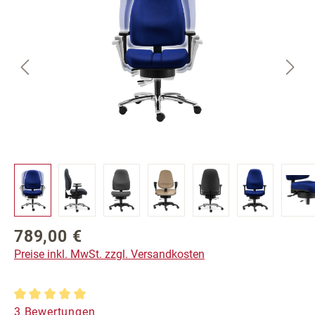
789,00 €
Regulärer Preis:
Preise inkl. MwSt. zzgl. Versandkosten
Durchschnittliche Bewertung von 5 von 5 Sternen
3 Bewertungen