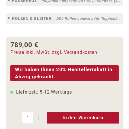
FUSSKREUZ:
Polyamid Fußkreuz RAL 9011 schwarz [44]
ROLLEN & GLEITER:
DR1 Rollen schwarz für Teppichböden [10]
789,00 €
Regulärer Preis:
Preise inkl. MwSt. zzgl. Versandkosten
Wir haben Ihnen 20% Herstellerrabatt in
Abzug gebracht.
Lieferzeit: 5-12 Werktage
Produkt Anzahl: Gib den gewünschten We
In den Warenkorb