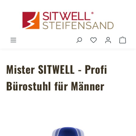
Zum Hauptinhalt springen
Du hast 0 Produ
Ware
Mister SITWELL - Profi
Bürostuhl für Männer
Bildergalerie überspringen