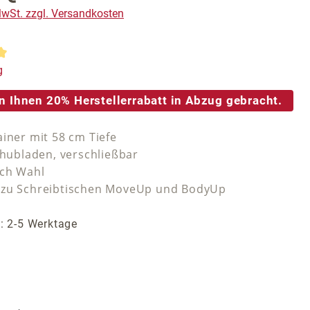
 MwSt. zzgl. Versandkosten
tliche Bewertung von 5 von 5 Sternen
g
n Ihnen 20% Herstellerrabatt in Abzug gebracht.
ainer mit 58 cm Tiefe
chubladen, verschließbar
ach Wahl
 zu Schreibtischen MoveUp und BodyUp
t: 2-5 Werktage