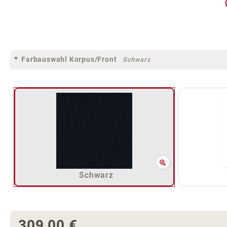
Farbauswahl Korpus/Front
Schwarz
Schwarz
309,00 €
Regulärer Preis: