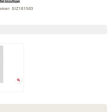
tel hinzufügen
mmer:
SIZ181503