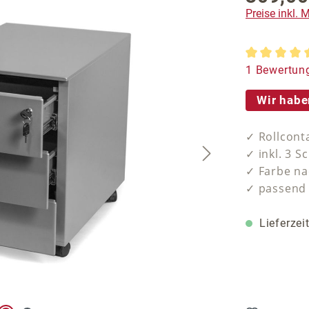
Preise inkl.
Durchschnit
1 Bewertun
Wir habe
✓ Rollcont
✓ inkl. 3 S
✓ Farbe n
✓ passend
Lieferzei