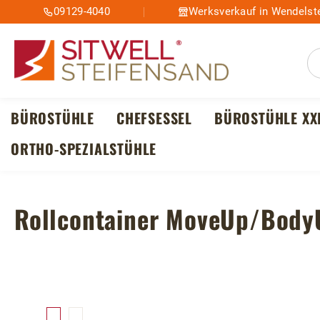
09129-4040
Werksverkauf in Wendelste
m Hauptinhalt springen
Zur Suche springen
Zur Hauptnavigation springen
BÜROSTÜHLE
CHEFSESSEL
BÜROSTÜHLE XX
ORTHO-SPEZIALSTÜHLE
Rollcontainer MoveUp/Body
Bildergalerie überspringen