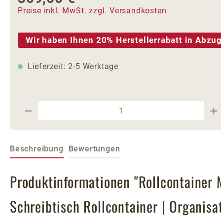
Preise inkl. MwSt. zzgl. Versandkosten
Wir haben Ihnen 20% Herstellerrabatt in Abzug
Lieferzeit: 2-5 Werktage
Produkt Anzahl: Gib den gewünschte
Beschreibung
Bewertungen
Produktinformationen "Rollcontainer
Schreibtisch Rollcontainer | Organisa