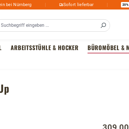
in bei Nürnberg
Sofort lieferbar
20%
L
ARBEITSSTÜHLE & HOCKER
BÜROMÖBEL & M
Up
309,00
Regulärer P