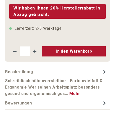
Wir haben Ihnen 20% Herstellerrabatt in
Abzug gebracht.
Lieferzeit: 2-5 Werktage
Produkt Anzahl: Gib den gewünschten We
In den Warenkorb
Beschreibung
Schreibtisch höhenverstellbar | Farbenvielfalt &
Ergonomie Wer seinen Arbeitsplatz besonders
gesund und ergonomisch ges…
Mehr
Bewertungen