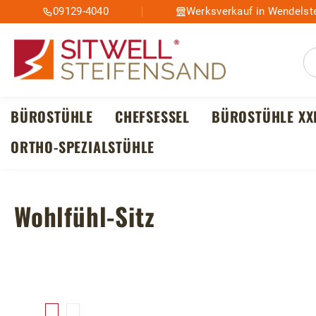
09129-4040
Werksverkauf in Wendelste
m Hauptinhalt springen
Zur Suche springen
Zur Hauptnavigation springen
BÜROSTÜHLE
CHEFSESSEL
BÜROSTÜHLE XX
ORTHO-SPEZIALSTÜHLE
Wohlfühl-Sitz
Bildergalerie überspringen