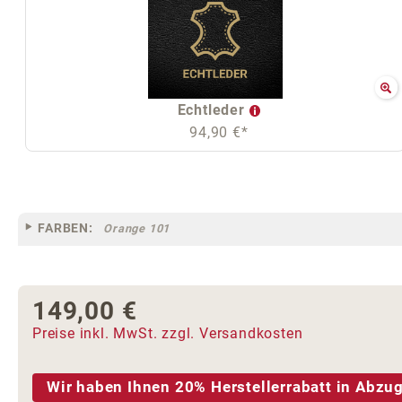
Echtleder
94,90 €*
FARBEN:
Orange 101
149,00 €
Regulärer Preis:
Preise inkl. MwSt. zzgl. Versandkosten
Wir haben Ihnen 20% Herstellerrabatt in Abzug