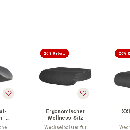
20% Rabatt
20% R
al-
Ergonomischer
XX
n -
Wellness-Sitz
r Stühle
che
Wechselpolster für
Wech