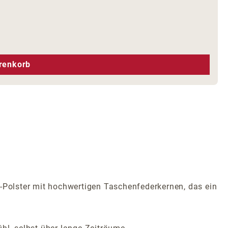
hen um die Anzahl zu erhöhen oder zu r
renkorb
l-Polster mit hochwertigen Taschenfederkernen, das ein