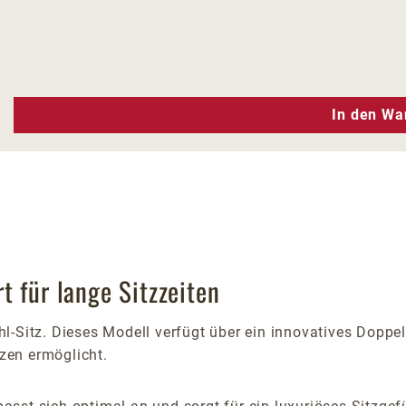
n Wert ein oder benutze die Schaltfläc
In den Wa
 für lange Sitzzeiten
l-Sitz. Dieses Modell verfügt über ein innovatives Doppe
zen ermöglicht.