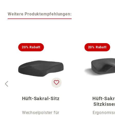
Weitere Produktempfehlungen:
Produktgalerie überspringen
20% Rabatt
20% Rabatt
Hüft-Sakral-Sitz
Hüft-Sakr
Sitzkisse
Sitzauflage fü
Wechselpolster für
Ergonomis