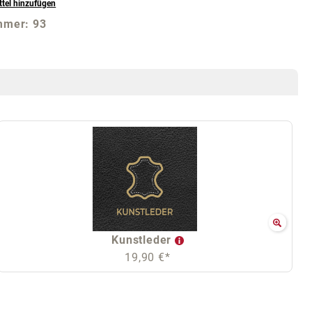
tel hinzufügen
mmer:
93
Kunstleder
19,90 €*