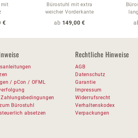
 mit
Bürostuhl mit extra
Büros
z
weicher Vorderkante
lan
 Preis:
Regulärer Preis:
R
 €
ab
149,00 €
a
inweise
Rechtliche Hinweise
sanleitungen
AGB
tzen
Datenschutz
gen / pCon / OFML
Garantie
erfolgung
Impressum
 Zahlungsbedingungen
Widerrufsrecht
zum Bürostuhl
Verhaltenskodex
steuerlich absetzen
Verpackungen