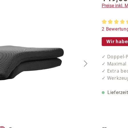
Preise inkl.
Durchschnit
2 Bewertun
Wir habe
✓ Doppel-P
✓ Maximal 
✓ Extra b
✓ Werkzeug
Lieferzei