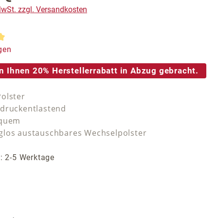
 MwSt. zzgl. Versandkosten
tliche Bewertung von 5 von 5 Sternen
gen
n Ihnen 20% Herstellerrabatt in Abzug gebracht.
olster
druckentlastend
equem
los austauschbares Wechselpolster
t: 2-5 Werktage