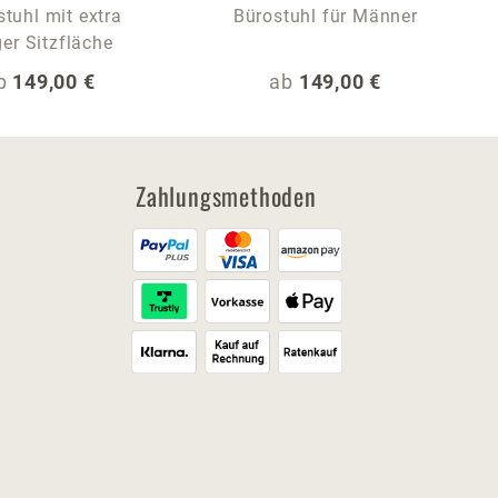
tuhl mit extra
Bürostuhl für Männer
ger Sitzfläche
egulärer Preis:
Regulärer Preis:
b
149,00 €
ab
149,00 €
Zahlungsmethoden