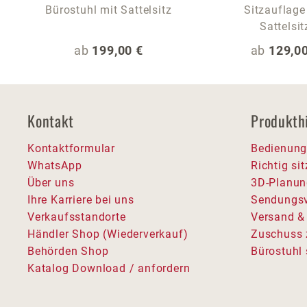
Bürostuhl mit Sattelsitz
Sitzauflage
Sattelsit
Regulärer Preis:
Regulärer
ab
199,00 €
ab
129,00
Kontakt
Produkth
Kontaktformular
Bedienung
WhatsApp
Richtig si
Über uns
3D-Planun
Ihre Karriere bei uns
Sendungsv
Verkaufsstandorte
Versand &
Händler Shop (Wiederverkauf)
Zuschuss 
Behörden Shop
Bürostuhl 
Katalog Download / anfordern