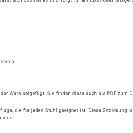
sst sich optimal an und sorgt für ein luxuriöses Sitzgefü
gkeiten
der Ware beigefügt. Sie finden diese auch als PDF zum D
flage, die für jeden Stuhl geeignet ist. Diese Sitzlösung 
eignet.