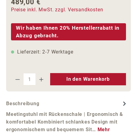
489,00 €
Regulärer Preis:
Preise inkl. MwSt. zzgl. Versandkosten
Wir haben Ihnen 20% Herstellerrabatt in
Abzug gebracht.
Lieferzeit: 2-7 Werktage
Produkt Anzahl: Gib den gewünschten We
In den Warenkorb
Beschreibung
Meetingstuhl mit Rückenschale | Ergonomisch &
komfortabel Kombiniert schlankes Design mit
ergonomischem und bequemem Sit…
Mehr