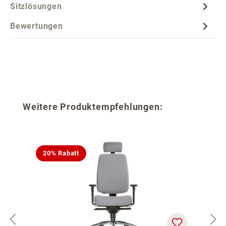
Sitzlösungen
Bewertungen
Produktgalerie überspringen
Weitere Produktempfehlungen:
20% Rabatt