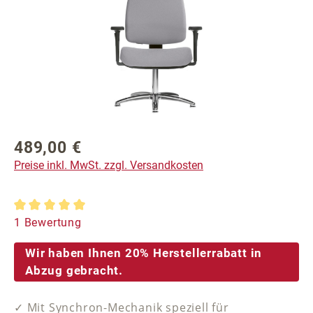
489,00 €
Regulärer Preis:
Preise inkl. MwSt. zzgl. Versandkosten
Durchschnittliche Bewertung von 5 von 5 Sternen
1 Bewertung
Wir haben Ihnen 20% Herstellerrabatt in
Abzug gebracht.
✓ Mit Synchron-Mechanik speziell für