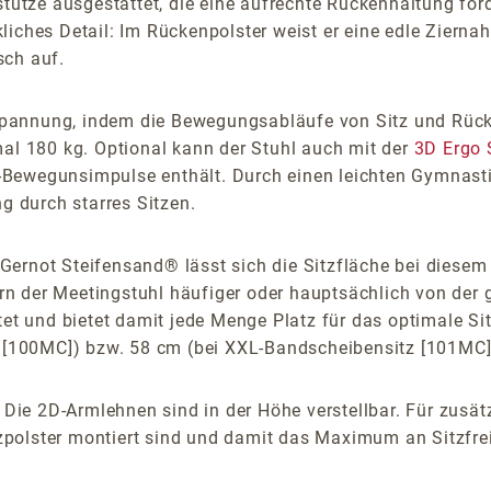
nstütze ausgestattet, die eine aufrechte Rückenhaltung fö
iches Detail: Im Rückenpolster weist er eine edle Zierna
sch auf.
pannung, indem die Bewegungsabläufe von Sitz und Rück
mal 180 kg. Optional kann der Stuhl auch mit der
3D Ergo
Bewegunsimpulse enthält. Durch einen leichten Gymnastik
g durch starres Sitzen.
ernot Steifensand® lässt sich die Sitzfläche bei diesem 
 der Meetingstuhl häufiger oder hauptsächlich von der g
tet und bietet damit jede Menge Platz für das optimale Si
tz [100MC]) bzw. 58 cm (bei XXL-Bandscheibensitz [101MC
. Die 2D-Armlehnen sind in der Höhe verstellbar. Für zusä
polster montiert sind und damit das Maximum an Sitzfrei