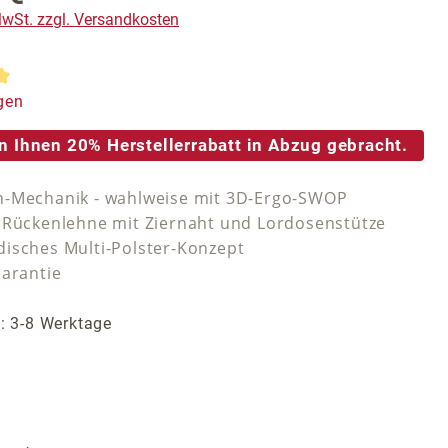
 MwSt. zzgl. Versandkosten
tliche Bewertung von 5 von 5 Sternen
gen
n Ihnen 20% Herstellerrabatt in Abzug gebracht.
-Mechanik - wahlweise mit 3D-Ergo-SWOP
 Rückenlehne mit Ziernaht und Lordosenstütze
isches Multi-Polster-Konzept
Garantie
t: 3-8 Werktage