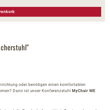
hen um die Anzahl zu erhöhen oder zu r
renkorb
cherstuhl"
inrichtung oder benötigen einen komfortablen
ehmen? Dann ist unser Konferenzstuhl
MyChair ME