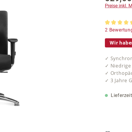
Preise inkl.
Durchschnit
2 Bewertun
Wir habe
✓ Synchron
✓ Niedrige
✓ Orthopäd
✓ 3 Jahre 
Lieferzei