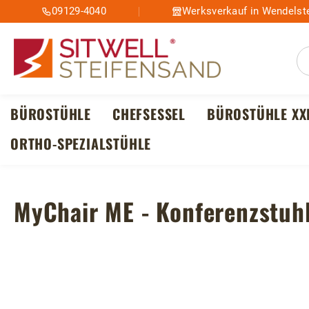
09129-4040
Werksverkauf in Wendelste
m Hauptinhalt springen
Zur Suche springen
Zur Hauptnavigation springen
BÜROSTÜHLE
CHEFSESSEL
BÜROSTÜHLE XX
ORTHO-SPEZIALSTÜHLE
MyChair ME - Konferenzstuhl
Bildergalerie überspringen