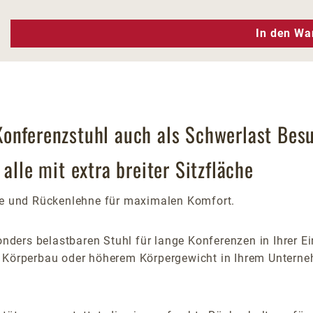
n Wert ein oder benutze die Schaltfläc
In den Wa
onferenzstuhl auch als Schwerlast Besu
alle mit extra breiter Sitzfläche
che und Rückenlehne für maximalen Komfort.
ders belastbaren Stuhl für lange Konferenzen in Ihrer E
em Körperbau oder höherem Körpergewicht in Ihrem Untern